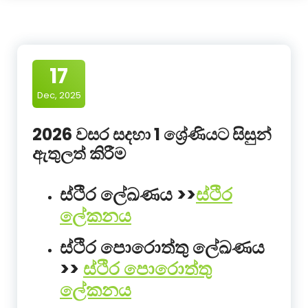
17
Dec, 2025
2026 වසර සදහා 1 ශ්‍රේණියට සිසුන්
ඇතුලත් කිරීම
ස්ථිර ලේඛණය >>
ස්ථිර
ලේකනය
ස්ථිර පොරොත්තු ලේඛණය
>>
ස්ථිර පොරොත්තු
ලේකනය