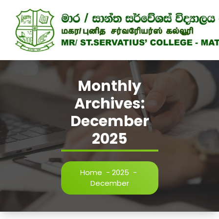
Skip
to
content
Monthly
Archives:
December
2025
Home
-
2025
-
December